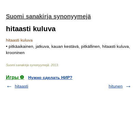
Suomi sanakirja synonyymejä
hitaasti kuluva
hitaasti kuluva
• pitkäaikainen, jatkuva, kauan kestävä, pitkällinen, hitaasti kuluva,
krooninen
Suomi sanakirja synonyymejä
.
2013
.
Игры ⚽
Нужно сделать НИР?
hitaasti
hitunen