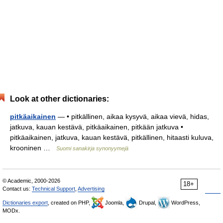
Look at other dictionaries:
pitkäaikainen
— • pitkällinen, aikaa kysyvä, aikaa vievä, hidas,
jatkuva, kauan kestävä, pitkäaikainen, pitkään jatkuva •
pitkäaikainen, jatkuva, kauan kestävä, pitkällinen, hitaasti kuluva,
krooninen …
Suomi sanakirja synonyymejä
© Academic, 2000-2026
18+
Contact us:
Technical Support
,
Advertising
Dictionaries export
, created on PHP,
Joomla,
Drupal,
WordPress,
MODx.